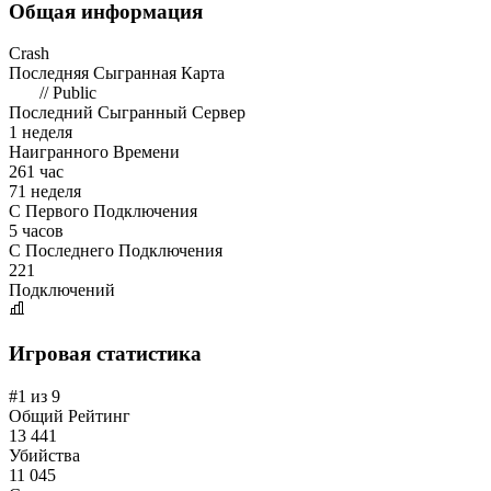
Общая информация
Crash
Последняя Сыгранная Карта
//
Public
Последний Сыгранный Сервер
1 неделя
Наигранного Времени
261 час
71 неделя
С Первого Подключения
5 часов
С Последнего Подключения
221
Подключений
Игровая статистика
#1 из 9
Общий Рейтинг
13 441
Убийства
11 045