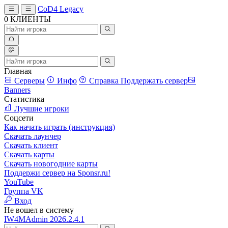
CoD4 Legacy
0
КЛИЕНТЫ
Главная
Серверы
Инфо
Справка
Поддержать сервер
Banners
Статистика
Лучшие игроки
Соцсети
Как начать играть (инструкция)
Скачать лаунчер
Скачать клиент
Скачать карты
Скачать новогодние карты
Поддержи сервер на Sponsr.ru!
YouTube
Группа VK
Вход
Не вошел в систему
IW4MAdmin
2026.2.4.1