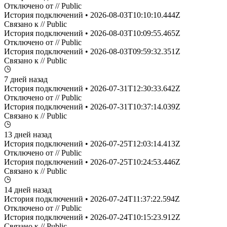
Отключено
от
//
Public
История подключений • 2026-08-03T10:10:10.444Z
Связано
к
//
Public
История подключений • 2026-08-03T10:09:55.465Z
Отключено
от
//
Public
История подключений • 2026-08-03T09:59:32.351Z
Связано
к
//
Public
7 дней назад
История подключений • 2026-07-31T12:30:33.642Z
Отключено
от
//
Public
История подключений • 2026-07-31T10:37:14.039Z
Связано
к
//
Public
13 дней назад
История подключений • 2026-07-25T12:03:14.413Z
Отключено
от
//
Public
История подключений • 2026-07-25T10:24:53.446Z
Связано
к
//
Public
14 дней назад
История подключений • 2026-07-24T11:37:22.594Z
Отключено
от
//
Public
История подключений • 2026-07-24T10:15:23.912Z
Связано
к
//
Public