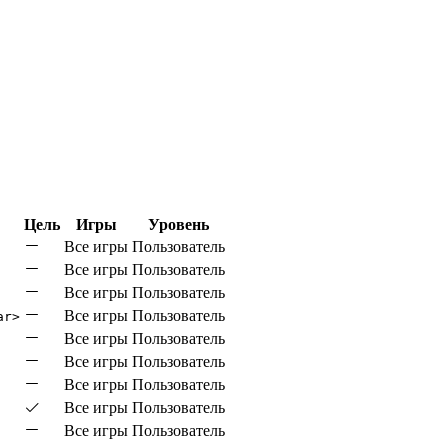
Цель
Игры
Уровень
Все игры
Пользователь
Все игры
Пользователь
Все игры
Пользователь
Все игры
Пользователь
ar>
Все игры
Пользователь
Все игры
Пользователь
Все игры
Пользователь
Все игры
Пользователь
Все игры
Пользователь