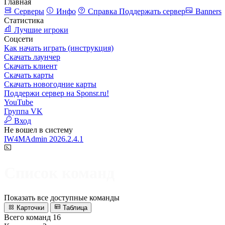
Главная
Серверы
Инфо
Справка
Поддержать сервер
Banners
Статистика
Лучшие игроки
Соцсети
Как начать играть (инструкция)
Скачать лаунчер
Скачать клиент
Скачать карты
Скачать новогодние карты
Поддержи сервер на Sponsr.ru!
YouTube
Группа VK
Вход
Не вошел в систему
IW4MAdmin
2026.2.4.1
Список команд
Показать все доступные команды
Карточки
Таблица
Всего команд
16